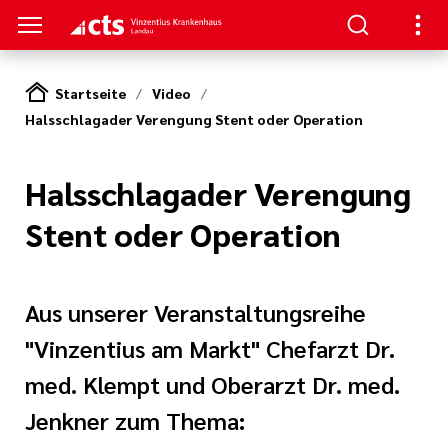
Startseite
Video
Halsschlagader Verengung Stent oder Operation
TREN
SUCHER
E | OFFENE STELLEN
ie,
mfort
ion
gsverbund
 und
Halsschlagader Verengung
zin und
izin
tner
apie
Stent oder Operation
 Leitungen
hygiene
ral- und
eschule
t
rurgie
en
Aus unserer Veranstaltungsreihe
nagement
itschrift
"Vinzentius am Markt" Chefarzt Dr.
und
te
terbildung
de und Plastische
med. Klempt und Oberarzt Dr. med.
n
rgie
Jenkner zum Thema:
estellte Fragen
hule Baden-
itarbeit in einem
 Karlsruhe
nntmachungen