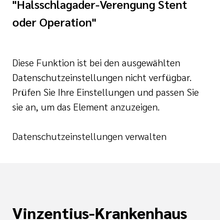
"Halsschlagader-Verengung Stent
ugendheilkunde
der katholischen
oder Operation"
gen
und Geburtshilfe
HospizZentrum
tlinien
linik I
Diese Funktion ist bei den ausgewählten
Datenschutzeinstellungen nicht verfügbar.
i der cts
linik II
Prüfen Sie Ihre Einstellungen und passen Sie
sie an, um das Element anzuzeigen.
nagement
der Pflege
Datenschutzeinstellungen verwalten
nd Unfallchirurgie
fte in der
 Kinderurologie
ennung
taufnahme
Vinzentius-Krankenhaus