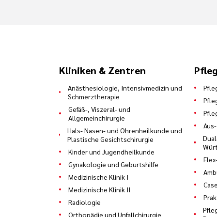
Kliniken & Zentren
Pfle
Anästhesiologie, Intensivmedizin und
Pfle
Schmerztherapie
Pfle
Gefäß-, Viszeral- und
Pfle
Allgemeinchirurgie
Aus-
Hals- Nasen- und Ohrenheilkunde und
Dual
Plastische Gesichtschirurgie
Würt
Kinder und Jugendheilkunde
Flex
Gynäkologie und Geburtshilfe
Ambu
Medizinische Klinik I
Cas
Medizinische Klinik II
Prak
Radiologie
Pfle
Orthopädie und Unfallchirurgie