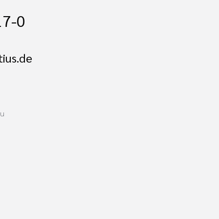
17-0
ius.de
au