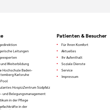
ge
Patienten & Besucher
gedirektion
Für Ihren Komfort
gerische Leitungen
Aktuelles
geexperten
Ihr Aufenthalt
 und Weiterbildung
Soziale Dienste
e Hochschule Baden-
Service
temberg Karlsruhe
Impressum
-Pool
lantes HospizZentrum Südpfalz
e- und Belegungsmanagement
tikum in der Pflege
gefachkräfte in der