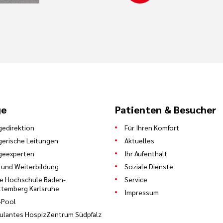
ge
Patienten & Besucher
gedirektion
Für Ihren Komfort
gerische Leitungen
Aktuelles
geexperten
Ihr Aufenthalt
 und Weiterbildung
Soziale Dienste
e Hochschule Baden-
Service
temberg Karlsruhe
Impressum
-Pool
lantes HospizZentrum Südpfalz