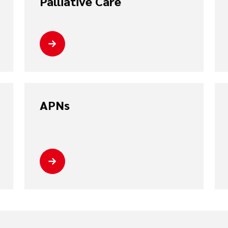
Palliative Care
APNs