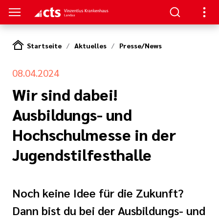
Startseite
Aktuelles
Presse/News
TREN
SUCHER
E | OFFENE STELLEN
08.04.2024
ie,
ion
gsverbund
 und
Wir sind dabei!
zin und
izin
tner
apie
Ausbildungs- und
mfort
 Leitungen
hygiene
Hochschulmesse in der
ral- und
eschule
t
rurgie
en
Jugendstilfesthalle
nagement
itschrift
und
te
terbildung
de und Plastische
n
Noch keine Idee für die Zukunft?
rgie
estellte Fragen
hule Baden-
Dann bist du bei der Ausbildungs- und
itarbeit in einem
 Karlsruhe
nntmachungen