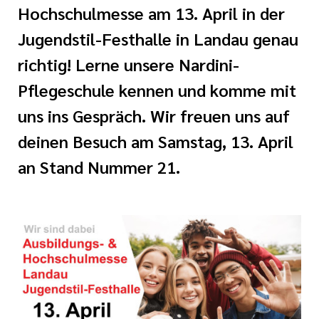
ugendheilkunde
Hochschulmesse am 13. April in der
der katholischen
Jugendstil-Festhalle in Landau genau
gen
und Geburtshilfe
richtig! Lerne unsere Nardini-
HospizZentrum
tlinien
linik I
Pflegeschule kennen und komme mit
uns ins Gespräch. Wir freuen uns auf
i der cts
linik II
deinen Besuch am Samstag, 13. April
nagement
an Stand Nummer 21.
der Pflege
nd Unfallchirurgie
fte in der
 Kinderurologie
ennung
taufnahme