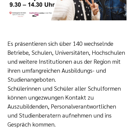
s EndoProthetik
es Diabeteszentrum
s Kontinenz und
Es präsentieren sich über 140 wechselnde
zentrum
Betriebe, Schulen, Universitäten, Hochschulen
und weitere Institutionen aus der Region mit
s regionales
ihren umfangreichen Ausbildungs- und
rum
Studienangeboten.
Schülerinnen und Schüler aller Schulformen
können ungezwungen Kontakt zu
Auszubildenden, Personalverantwortlichen
und Studienberatern aufnehmen und ins
Gespräch kommen.