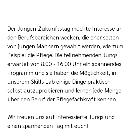
s EndoProthetik
es Diabeteszentrum
Der Jungen-Zukunftstag möchte Interesse an
den Berufsbereichen wecken, die eher selten
s Kontinenz und
von jungen Männern gewählt werden, wie zum
zentrum
Beispiel die Pflege. Die teilnehmenden Jungs
erwartet von 8.00 - 16.00 Uhr ein spannendes
s regionales
Programm und sie haben die Möglichkeit, in
rum
unserem Skills Lab einige Dinge praktisch
selbst auszuprobieren und lernen jede Menge
über den Beruf der Pflegefachkraft kennen.
Wir freuen uns auf interessierte Jungs und
einen spannenden Tag mit euch!