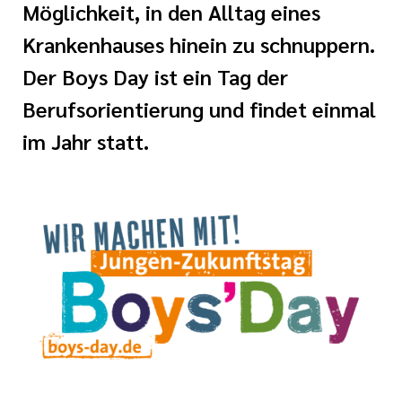
ugendheilkunde
Möglichkeit, in den Alltag eines
der katholischen
Krankenhauses hinein zu schnuppern.
gen
und Geburtshilfe
Der Boys Day ist ein Tag der
HospizZentrum
tlinien
Berufsorientierung und findet einmal
linik I
im Jahr statt.
i der cts
linik II
nagement
der Pflege
nd Unfallchirurgie
fte in der
 Kinderurologie
ennung
taufnahme