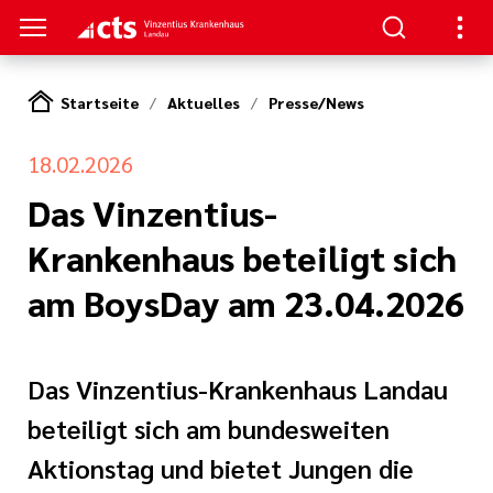
Startseite
Aktuelles
Presse/News
TREN
SUCHER
E | OFFENE STELLEN
18.02.2026
ie,
ion
gsverbund
 und
Das Vinzentius-
zin und
izin
tner
apie
Krankenhaus beteiligt sich
mfort
 Leitungen
hygiene
am BoysDay am 23.04.2026
ral- und
eschule
t
rurgie
en
nagement
itschrift
Das Vinzentius-Krankenhaus Landau
und
te
terbildung
de und Plastische
n
beteiligt sich am bundesweiten
rgie
estellte Fragen
hule Baden-
Aktionstag und bietet Jungen die
itarbeit in einem
 Karlsruhe
nntmachungen