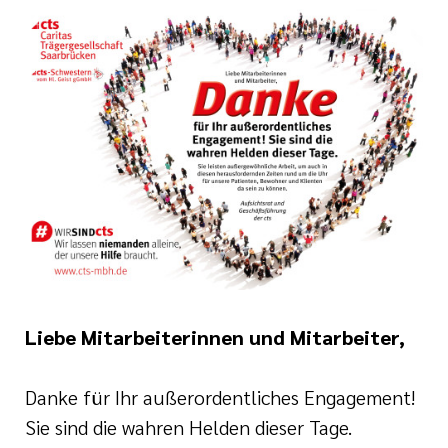
ugendheilkunde
der katholischen
gen
und Geburtshilfe
HospizZentrum
tlinien
linik I
i der cts
linik II
nagement
der Pflege
nd Unfallchirurgie
fte in der
Liebe Mitarbeiterinnen und Mitarbeiter,
 Kinderurologie
ennung
Danke für Ihr außerordentliches Engagement!
taufnahme
Sie sind die wahren Helden dieser Tage.