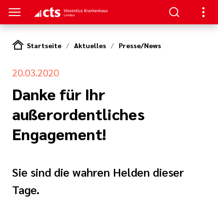
Startseite
Aktuelles
Presse/News
TREN
SUCHER
E | OFFENE STELLEN
20.03.2020
ie,
ion
gsverbund
 und
Danke für Ihr
zin und
izin
tner
apie
außerordentliches
mfort
 Leitungen
hygiene
Engagement!
ral- und
eschule
t
rurgie
en
nagement
itschrift
Sie sind die wahren Helden dieser
und
te
terbildung
de und Plastische
n
Tage.
rgie
estellte Fragen
hule Baden-
itarbeit in einem
 Karlsruhe
nntmachungen