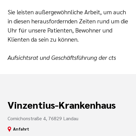
s EndoProthetik
Sie leisten außergewöhnliche Arbeit, um auch
in diesen herausfordernden Zeiten rund um die
es Diabeteszentrum
Uhr für unsere Patienten, Bewohner und
Klienten da sein zu können.
s Kontinenz und
zentrum
Aufsichtsrat und Geschäftsführung der cts
s regionales
rum
Vinzentius-Krankenhaus
Cornichonstraße 4, 76829 Landau
Anfahrt